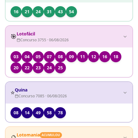
16
21
24
31
43
54
Lotofácil
🎯
Concurso
3755
·
06/08/2026
03
04
05
07
08
09
11
12
16
18
20
22
23
24
25
Quina
⭐
Concurso
7085
·
06/08/2026
08
14
49
58
78
Lotomania
ACUMULOU
🔮