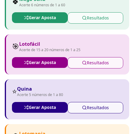
🍀
Acerte 6 números de 1 a 60
Gerar Aposta
Resultados
Lotofácil
🎯
Acerte de 15 a 20 números de 1 a 25
Gerar Aposta
Resultados
Quina
⭐
Acerte 5 números de 1 a 80
Gerar Aposta
Resultados
Lotomania