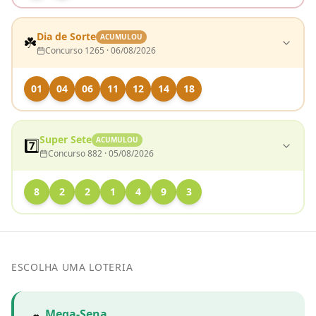
Dia de Sorte
ACUMULOU
☘️
Concurso
1265
·
06/08/2026
01
04
06
11
12
14
18
Super Sete
ACUMULOU
7️⃣
Concurso
882
·
05/08/2026
8
2
2
1
4
9
3
ESCOLHA UMA LOTERIA
Mega-Sena